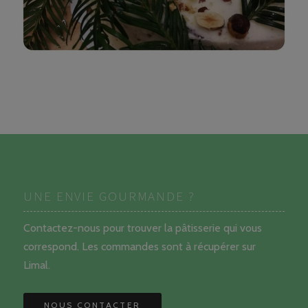
UNE ENVIE GOURMANDE ?
Contactez-nous pour trouver la pâtisserie qui vous
correspond. Les commandes sont à récupérer sur
Limal.
NOUS CONTACTER