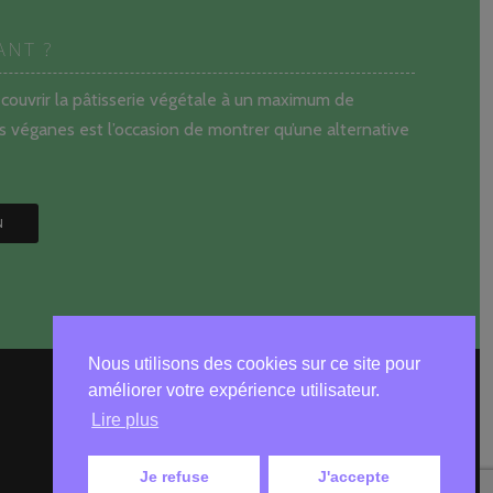
ANT ?
écouvrir la pâtisserie végétale à un maximum de
 véganes est l’occasion de montrer qu’une alternative
N
Nous utilisons des cookies sur ce site pour
améliorer votre expérience utilisateur.
Lire plus
Je refuse
J'accepte