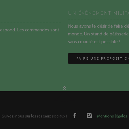
UN ÉVÈNEMENT MILIT
Nous avons le désir de faire d
orrespond. Les commandes sont
monde. Un stand de pâtisseries
sans cruauté est possible !
FAIRE UNE PROPOSITIO
Suivez-nous sur les réseaux sociaux !
Mentions légales