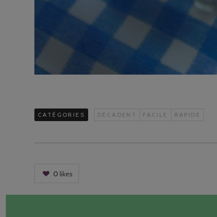
CATÉGORIES
DÉCADENT
FACILE
RAPIDE
0
likes